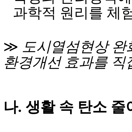
과학적 원리를 체
≫
도시열섬현상 완
환경개선 효과를 직
나
.
생활 속 탄소 줄