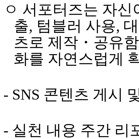
ㅇ 서포터즈는 자신
출
,
텀블러 사용
,
대
츠로 제작
・
공유함
화를 자연스럽게 
- SNS
콘텐츠 게시 
-
실천 내용 주간 리