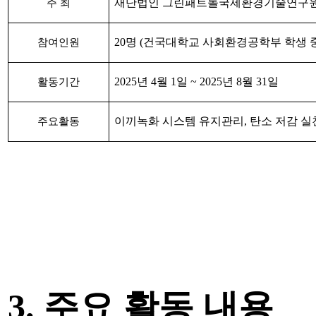
재단법인 그린패트롤국제환경기술연구
주 최
20
명
(
건국대학교 사회환경공학부 학생 
참여인원
2025
년
4
월
1
일
~ 2025
년
8
월
31
일
활동기간
이끼녹화 시스템 유지관리
,
탄소 저감 실
주요활동
3.
주요 활동 내용