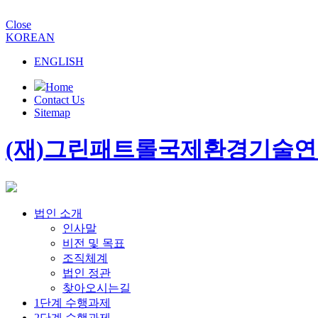
Close
KOREAN
ENGLISH
Home
Contact Us
Sitemap
(재)그린패트롤국제환경기술
법인 소개
인사말
비전 및 목표
조직체계
법인 정관
찾아오시는길
1단계 수행과제
2단계 수행과제