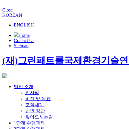
Close
KOREAN
ENGLISH
Home
Contact Us
Sitemap
(재)그린패트롤국제환경기술
법인 소개
인사말
비전 및 목표
조직체계
법인 정관
찾아오시는길
1단계 수행과제
2단계 수행과제