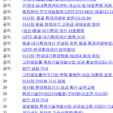
공지
건국대 실내환경관리센터 개소식 및 대토론회 개최
공지
측정분야 연구개발협력 GPTF-FITI MOU 체결(23.11.
공지
이사장, 몽골 환경관광부 방문(23.10.30)
공지
이사장 몽골 청정대기 고위급 국제포럼 참여
공지
(보도)몽골 대기환경 개선 상호협력
공지
GPTF-몽골 대기환경개선 협력 논의
공지
몽골 대기환경개선 컨설팅 위한 몽골 환경관광부장관 양자
공지
GPTF-한국환경공단 업무협약
공지
이사장, 한국대기환경학회 제20대 회장 취임
공지
그린패트롤 측정기술개발사업 성과 홍보영상입니다
공지
법인 설립 안내
31
그린패트롤연구기업 켄텍 황병한 대표 대통령 표창 수상(2
30
이사장 인터뷰 기사 알림
29
국산화 환경측정기기 보급 확산 실무교육
28
환경기술인(2022년4월호) 인터뷰(김조천 이사장)
27
법인 정관 안내
26
글로벌탑 환경기술개발사업 성과보고회 사업단 기술전시 (2
25
2021년도 온라인 기술설명회(종료)