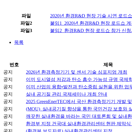
파일
2020년 환경R&D 현장 기술 시연 로드쇼
파일2
붙임1_2020년 환경R&D 현장 로드쇼 계획(
파일3
붙임2_환경R&D 현장 로드쇼 참가 신청서.
목록
번호
제목
공지
2026년 환경측정기기 및 센서 기술 심포지엄 개최
공지
이끼 도시열섬 저감과 탄소 흡수 가능성 규명 국제학술지
공지
이끼 산업의 융합•발전과 탄소중립 실현을 위한 업무
공지
실내 공기질 관리 국제세미나 개최 안내
공지
2025 GreenEnerTEC에서 국산 환경측정기기 개발 
공지
(MOU)_실내공기질 향샹을 통한 국민건강 보호와 
공지
깨끗한 실내환경을 바라는 국민 대토론회 및 실내
공지
환경부 지정 건국대 실내환경관리센터 현판 제막식
공지
(환경부 보도자료) 실내환경관리센터 지정