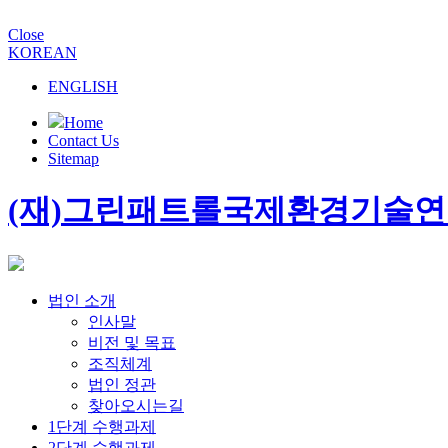
Close
KOREAN
ENGLISH
Home
Contact Us
Sitemap
(재)그린패트롤국제환경기술
법인 소개
인사말
비전 및 목표
조직체계
법인 정관
찾아오시는길
1단계 수행과제
2단계 수행과제