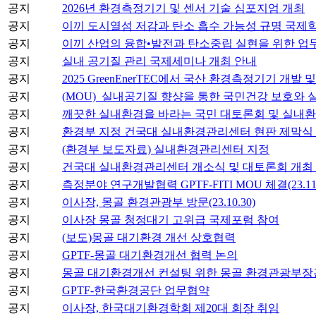
공지
2026년 환경측정기기 및 센서 기술 심포지엄 개최
공지
이끼 도시열섬 저감과 탄소 흡수 가능성 규명 국제학술지
공지
이끼 산업의 융합•발전과 탄소중립 실현을 위한 업무
공지
실내 공기질 관리 국제세미나 개최 안내
공지
2025 GreenEnerTEC에서 국산 환경측정기기 개발 
공지
(MOU)_실내공기질 향샹을 통한 국민건강 보호와 
공지
깨끗한 실내환경을 바라는 국민 대토론회 및 실내
공지
환경부 지정 건국대 실내환경관리센터 현판 제막식
공지
(환경부 보도자료) 실내환경관리센터 지정
공지
건국대 실내환경관리센터 개소식 및 대토론회 개최
공지
측정분야 연구개발협력 GPTF-FITI MOU 체결(23.11.
공지
이사장, 몽골 환경관광부 방문(23.10.30)
공지
이사장 몽골 청정대기 고위급 국제포럼 참여
공지
(보도)몽골 대기환경 개선 상호협력
공지
GPTF-몽골 대기환경개선 협력 논의
공지
몽골 대기환경개선 컨설팅 위한 몽골 환경관광부장관 양자
공지
GPTF-한국환경공단 업무협약
공지
이사장, 한국대기환경학회 제20대 회장 취임