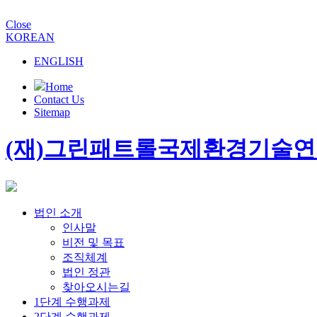
Close
KOREAN
ENGLISH
Home
Contact Us
Sitemap
(재)그린패트롤국제환경기술
법인 소개
인사말
비전 및 목표
조직체계
법인 정관
찾아오시는길
1단계 수행과제
2단계 수행과제