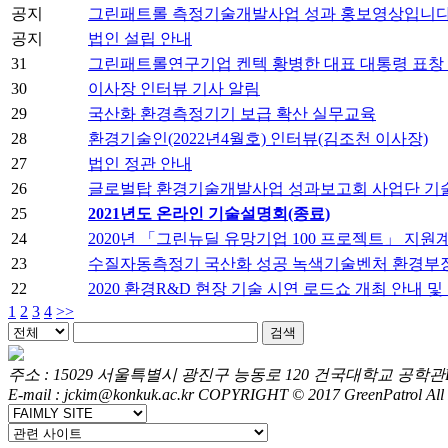
공지
그린패트롤 측정기술개발사업 성과 홍보영상입니다
공지
법인 설립 안내
31
그린패트롤연구기업 켄텍 황병한 대표 대통령 표창 수상(2
30
이사장 인터뷰 기사 알림
29
국산화 환경측정기기 보급 확산 실무교육
28
환경기술인(2022년4월호) 인터뷰(김조천 이사장)
27
법인 정관 안내
26
글로벌탑 환경기술개발사업 성과보고회 사업단 기술전시 (2
25
2021년도 온라인 기술설명회(종료)
24
2020년 「그린뉴딜 유망기업 100 프로젝트」 지
23
수질자동측정기 국산화 성공 녹색기술벤처 환경부장관 방문
22
2020 환경R&D 현장 기술 시연 로드쇼 개최 안내 
1
2
3
4
>>
주소 : 15029 서울특별시 광진구 능동로 120 건국대학교 공학관B동 16
E-mail : jckim@konkuk.ac.kr
COPYRIGHT © 2017 GreenPatrol All R